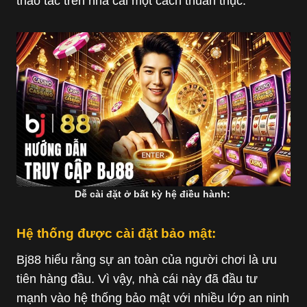
thao tác trên nhà cái một cách thuần thục.
Dễ cài đặt ở bất kỳ hệ điều hành:
Hệ thống được cài đặt bảo mật:
Bj88 hiểu rằng sự an toàn của người chơi là ưu
tiên hàng đầu. Vì vậy, nhà cái này đã đầu tư
mạnh vào hệ thống bảo mật với nhiều lớp an ninh