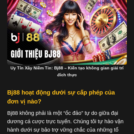
Uy Tín Xây Niềm Tin: Bj88 – Kiến tạo không gian giải trí
đích thực
Bj88 hoạt động dưới sự cấp phép của
đơn vị nào?
Bj88 không phải là một “ốc đảo” tự do giữa đại
dương cá cược trực tuyến. Chúng tôi tự hào vận
hành dưới sự bảo trợ vững chắc của những tổ