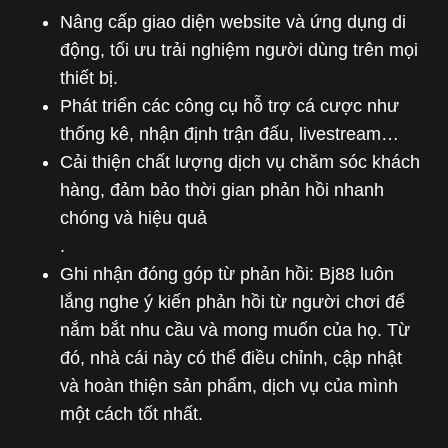
Nâng cấp giao diện website và ứng dụng di
động, tối ưu trải nghiệm người dùng trên mọi
thiết bị.
Phát triển các công cụ hỗ trợ cá cược như
thống kê, nhận định trận đấu, livestream…
Cải thiện chất lượng dịch vụ chăm sóc khách
hàng, đảm bảo thời gian phản hồi nhanh
chóng và hiệu quả
.
Ghi nhận đóng góp từ phản hồi: Bj88 luôn
lắng nghe ý kiến phản hồi từ người chơi để
nắm bắt nhu cầu và mong muốn của họ. Từ
đó, nhà cái này có thể điều chỉnh, cập nhật
và hoàn thiện sản phẩm, dịch vụ của mình
một cách tốt nhất.