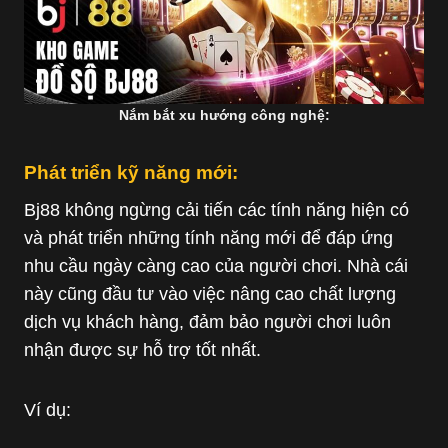
Nắm bắt xu hướng công nghệ:
Phát triển kỹ năng mới:
Bj88 không ngừng cải tiến các tính năng hiện có
và phát triển những tính năng mới để đáp ứng
nhu cầu ngày càng cao của người chơi. Nhà cái
này cũng đầu tư vào việc nâng cao chất lượng
dịch vụ khách hàng, đảm bảo người chơi luôn
nhận được sự hỗ trợ tốt nhất.
Ví dụ: