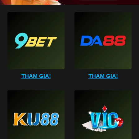
THAM GIA!
THAM GIA!