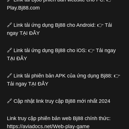
Play.Bj88.com
🔗 Link tải ứng dụng Bj88 cho Android: 👉 Tải
ngay TẠI ĐÂY
🔗 Link tải ứng dụng Bj88 cho iOS: 👉 Tải ngay
TẠI ĐÂY
🔗 Link tải phiên bản APK của ứng dụng Bj88: 👉
Tải ngay TẠI ĐÂY
🔗 Cập nhật link truy cập Bj88 mới nhất 2024
Link truy cập phiên bản web Bj88 chính thức:
https://aviadocs.net/Web-play-game