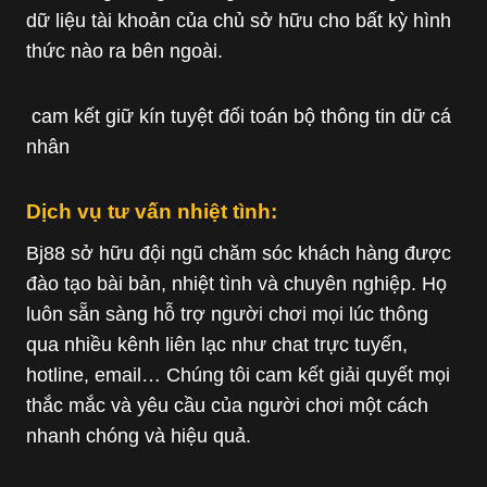
dữ liệu tài khoản của chủ sở hữu cho bất kỳ hình
thức nào ra bên ngoài.
cam kết giữ kín tuyệt đối toán bộ thông tin dữ cá
nhân
Dịch vụ tư vấn nhiệt tình:
Bj88 sở hữu đội ngũ chăm sóc khách hàng được
đào tạo bài bản, nhiệt tình và chuyên nghiệp. Họ
luôn sẵn sàng hỗ trợ người chơi mọi lúc thông
qua nhiều kênh liên lạc như chat trực tuyến,
hotline, email… Chúng tôi cam kết giải quyết mọi
thắc mắc và yêu cầu của người chơi một cách
nhanh chóng và hiệu quả.