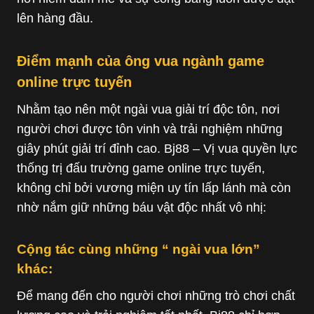
lên hàng đầu.
Điểm mạnh của ông vua ngành game
online trực tuyến
Nhằm tạo nên một ngài vua giải trí độc tôn, nơi
người chơi được tôn vinh và trải nghiệm những
giây phút giải trí đỉnh cao. Bj88 – Vị vua quyền lực
thống trị đấu trường game online trực tuyến,
không chỉ bởi vương miện uy tín lấp lánh mà còn
nhờ nắm giữ những báu vật độc nhất vô nhị:
Cộng tác cùng những “ ngài vua lớn”
khác:
Để mang đến cho người chơi những trò chơi chất