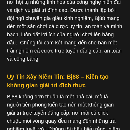
nơi hội tụ những tinh hoa của công nghệ hiện đại
và dịch vụ giải trí đỉnh cao. Được thành lập bởi
đội ngũ chuyên gia giàu kinh nghiệm, Bj88 mang
đến một sân chơi cá cược uy tín, an toàn và minh
bạch, luôn đặt lợi ích của người chơi lên hàng
đầu. Chúng tôi cam kết mang đến cho bạn một
trải nghiệm cá cược trực tuyến đẳng cấp, an toàn
và công bằng
Uy Tín Xây Niềm Tin: Bj88 – Kiến tạo
không gian giải trí đích thực
Bj88 không đơn thuần là một nhà cái, mà là
người tiên phong kiến tạo nên một không gian
giải trí trực tuyến đẳng cấp, nơi mỗi cú click
chuột, mỗi vòng quay đều mang đến những trải
nghiệm tuyệt vời. Chúng tôi thấu hiểu rằng, niềm