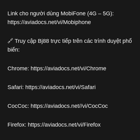
Link cho người dùng MobiFone (4G – 5G):
https://aviadocs.net/vi/Mobiphone
🔗 Truy cập Bj88 trực tiếp trên các trình duyệt phổ
biến:
Chrome: https://aviadocs.net/vi/Chrome
Safari: https://aviadocs.net/vi/Safari
CocCoc: https://aviadocs.net//vi/CocCoc
Firefox: https://aviadocs.net/vi/Firefox