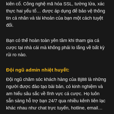
kiên cố. Công nghệ mã hóa SSL, tường lửa, xác
thực hai yếu tố… được áp dụng để bảo vệ thông
tin cá nhân và tài khoản của bạn một cách tuyệt
đối.
Bạn có thể hoàn toàn yên tâm khi tham gia cá
cược tại nhà cái mà không phải lo lắng về bất kỳ
rủi ro nào.
Đội ngũ admin nhiệt huyết:
Đội ngũ chăm sóc khách hàng của Bj88 là những
người được đào tạo bài bản, có kinh nghiệm và
am hiểu sâu sắc về lĩnh vực cá cược. Họ luôn
sẵn sàng hỗ trợ bạn 24/7 qua nhiều kênh liên lạc
khác nhau như chat trực tuyến, hotline, email…