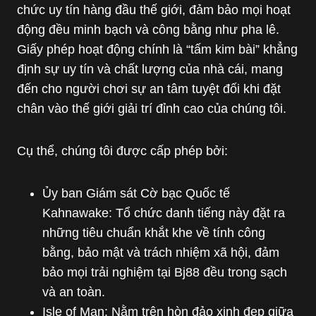
chức uy tín hàng đầu thế giới, đảm bảo mọi hoạt
động đều minh bạch và công bằng như pha lê.
Giấy phép hoạt động chính là “tấm kim bài” khẳng
định sự uy tín và chất lượng của nhà cái, mang
đến cho người chơi sự an tâm tuyệt đối khi đặt
chân vào thế giới giải trí đỉnh cao của chúng tôi.
Cụ thể, chúng tôi được cấp phép bởi:
Ủy ban Giám sát Cờ bạc Quốc tế
Kahnawake: Tổ chức danh tiếng này đặt ra
những tiêu chuẩn khắt khe về tính công
bằng, bảo mật và trách nhiệm xã hội, đảm
bảo mọi trải nghiệm tại Bj88 đều trong sạch
và an toàn.
Isle of Man: Nằm trên hòn đảo xinh đẹp giữa