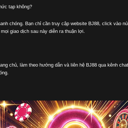
phức tạp không?
nh chóng. Bạn chỉ cần truy cập website BJ88, click vào nút
ọi giao dịch sau này diễn ra thuận lợi.
rang chủ, làm theo hướng dẫn và liên hệ BJ88 qua kênh chat
óng.