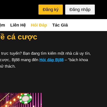
Đăng ký
Đăng nhập
iệm
Liên Hệ
Hỏi Đáp
Tác Giả
về cá cược
trực tuyến? Bạn đang tìm kiếm một nhà cái uy tín,
á cược, Bj88 mang đến
Hỏi đáp Bj88
– “bách khoa
hử thách.