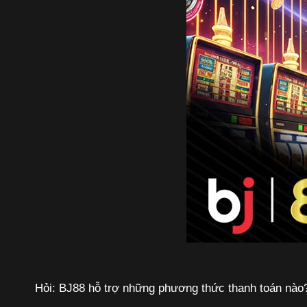
Hỏi: BJ88 hỗ trợ những phương thức thanh toán nào