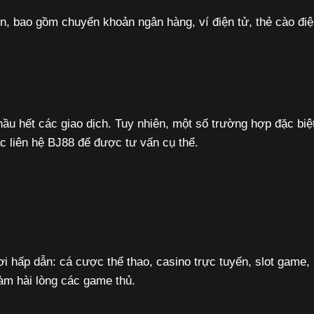
n, bao gồm chuyển khoản ngân hàng, ví điện tử, thẻ cào đi
u hết các giao dịch. Tuy nhiên, một số trường hợp đặc biệt c
 liên hệ BJ88 để được tư vấn cụ thể.
chơi hấp dẫn: cá cược thể thao, casino trực tuyến, slot game
m hài lòng các game thủ.