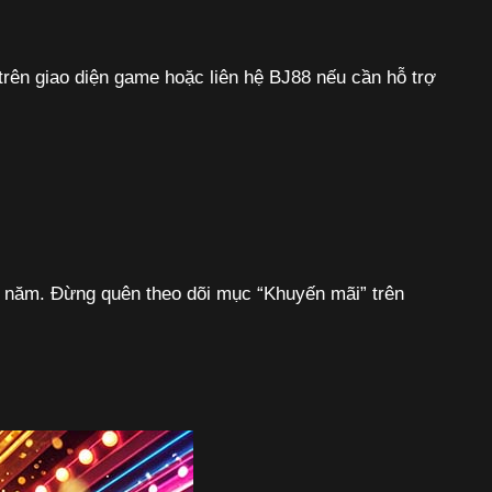
trên giao diện game hoặc liên hệ BJ88 nếu cần hỗ trợ
u năm. Đừng quên theo dõi mục “Khuyến mãi” trên