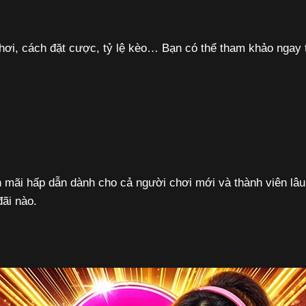
 chơi, cách đặt cược, tỷ lệ kèo… Bạn có thể tham khảo ngay 
n mãi hấp dẫn dành cho cả người chơi mới và thành viên lâ
đãi nào.