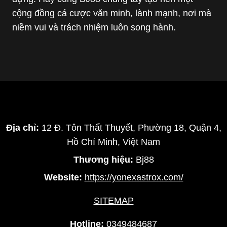
cộng đồng cá cược văn minh, lành mạnh, nơi mà
niềm vui và trách nhiệm luôn song hành.
Địa chỉ:
12 Đ. Tôn Thất Thuyết, Phường 18, Quận 4,
Hồ Chí Minh, Việt Nam
Thương hiệu:
Bj88
Website:
https://yonexastrox.com/
SITEMAP
Hotline:
0349484687