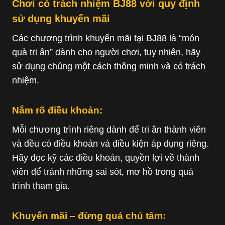
Chơi có trách nhiệm BJ88 với quy định
sử dụng khuyến mãi
Các chương trình khuyến mãi tại BJ88 là “món
quà tri ân” dành cho người chơi, tuy nhiên, hãy
sử dụng chúng một cách thông minh và có trách
nhiệm.
Nắm rõ điều khoản:
Mỗi chương trình riêng dành để tri ân thành viên
và đều có điều khoản và điều kiện áp dụng riêng.
Hãy đọc kỹ các điều khoản, quyền lợi về thành
viên để tránh những sai sót, mơ hồ trong quá
trình tham gia.
Khuyến mãi – đừng quá chú tâm: