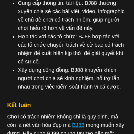
Cung cấp thông tin, tài liệu: BJ88 thường
xuyên chia sẻ các bài viết, video, infographic
về chủ đề chơi có trách nhiệm, giúp người
chơi hiểu rõ hơn về vấn đề này.
Hợp tác với các tổ chức: BJ88 hợp tác với
các tổ chức chuyên trách về cờ bạc có trách
nhiệm để xuất hiện kịp thời để giải quyết khi
có sự cố.
Xây dựng cộng đồng: BJ88 khuyến khích
người chơi chia sẻ kinh nghiệm, hỗ trợ lẫn
nhau trong việc kiểm soát hành vi cá cược.
Kết luận
Chơi có trách nhiệm không chỉ là quy định, mà
còn là nét văn hóa đẹp mà
BJ88
mong muốn xây
dựng. Hãy cùng BJ88 chung tay tạo nên một