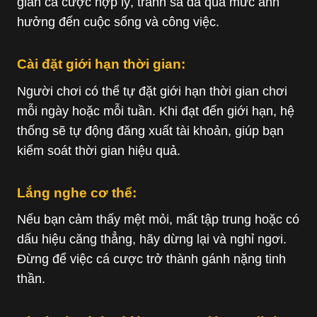
gian cá cược hợp lý, tránh sa đà quá mức ảnh
hưởng đến cuộc sống và công việc.
Cài đặt giới hạn thời gian:
Người chơi có thể tự đặt giới hạn thời gian chơi
mỗi ngày hoặc mỗi tuần. Khi đạt đến giới hạn, hệ
thống sẽ tự động đăng xuất tài khoản, giúp bạn
kiểm soát thời gian hiệu quả.
Lắng nghe cơ thể:
Nếu bạn cảm thấy mệt mỏi, mất tập trung hoặc có
dấu hiệu căng thẳng, hãy dừng lại và nghỉ ngơi.
Đừng để việc cá cược trở thành gánh nặng tinh
thần.