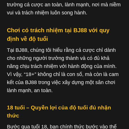
trường cá cược an toàn, lành mạnh, nơi mà niềm
vui và trách nhiệm luôn song hành.
Chơi có trách nhiệm tại BJ88 với quy
định về độ tuổi
Tại BJ88, chúng tôi hiểu rằng cá cược chỉ dành
cho những người trưởng thành và có đủ khả
năng chịu trách nhiệm với hành động của mình.
Vì vậy, “18+” không chỉ là con số, mà còn là cam
kết của BJ88 trong việc xây dựng một sân chơi
lành mạnh, an toàn.
18 tuổi – Quyền lợi của độ tuổi đủ nhận
thức
Bước qua tuổi 18, bạn chính thức bước vào thế