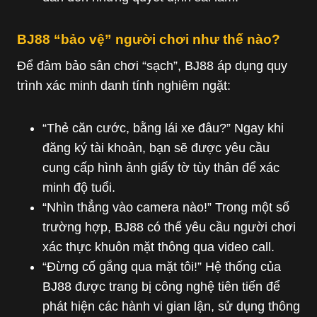
BJ88 “bảo vệ” người chơi như thế nào?
Để đảm bảo sân chơi “sạch”, BJ88 áp dụng quy
trình xác minh danh tính nghiêm ngặt:
“Thẻ căn cước, bằng lái xe đâu?” Ngay khi
đăng ký tài khoản, bạn sẽ được yêu cầu
cung cấp hình ảnh giấy tờ tùy thân để xác
minh độ tuổi.
“Nhìn thẳng vào camera nào!” Trong một số
trường hợp, BJ88 có thể yêu cầu người chơi
xác thực khuôn mặt thông qua video call.
“Đừng cố gắng qua mặt tôi!” Hệ thống của
BJ88 được trang bị công nghệ tiên tiến để
phát hiện các hành vi gian lận, sử dụng thông