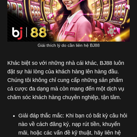
Giải thích lý do cần liên hệ BJ88
Khác biệt so với những nhà cái khác, BJ88 luôn
đặt sự hài lòng của khách hàng lên hàng đầu.
Chúng tôi không chỉ cung cấp những sản phẩm
cá cược đa dạng mà còn mang đến một dịch vụ
chăm sóc khách hàng chuyên nghiệp, tận tâm.
Giải đáp thắc mắc: Khi bạn có bất kỳ câu hỏi
nào về cách đăng ký, nạp rút tiền, khuyến
mãi, hoặc các vấn đề kỹ thuật, hãy liên hệ