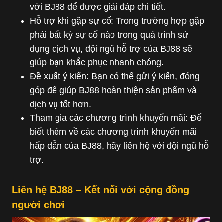
với BJ88 để được giải đáp chi tiết.
Hỗ trợ khi gặp sự cố: Trong trường hợp gặp
phải bất kỳ sự cố nào trong quá trình sử
dụng dịch vụ, đội ngũ hỗ trợ của BJ88 sẽ
giúp bạn khắc phục nhanh chóng.
Đề xuất ý kiến: Bạn có thể gửi ý kiến, đóng
góp để giúp BJ88 hoàn thiện sản phẩm và
dịch vụ tốt hơn.
Tham gia các chương trình khuyến mãi: Để
biết thêm về các chương trình khuyến mãi
hấp dẫn của BJ88, hãy liên hệ với đội ngũ hỗ
trợ.
Liên hệ BJ88 – Kết nối với cộng đồng
người chơi