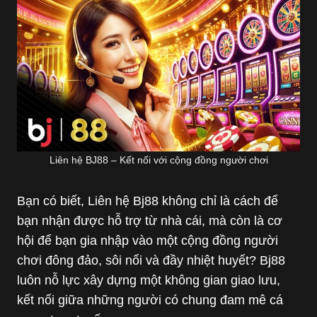
Liên hệ BJ88 – Kết nối với cộng đồng người chơi
Bạn có biết, Liên hệ Bj88 không chỉ là cách để
bạn nhận được hỗ trợ từ nhà cái, mà còn là cơ
hội để bạn gia nhập vào một cộng đồng người
chơi đông đảo, sôi nổi và đầy nhiệt huyết? Bj88
luôn nỗ lực xây dựng một không gian giao lưu,
kết nối giữa những người có chung đam mê cá