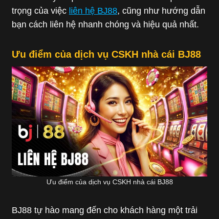
trọng của việc
liên hệ BJ88
, cũng như hướng dẫn
bạn cách liên hệ nhanh chóng và hiệu quả nhất.
Ưu điểm của dịch vụ CSKH nhà cái BJ88
Ưu điểm của dịch vụ CSKH nhà cái BJ88
BJ88 tự hào mang đến cho khách hàng một trải