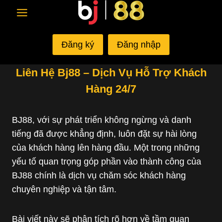
Skip
to
content
Đăng ký
Đăng nhập
Liên Hệ Bj88 – Dịch Vụ Hỗ Trợ Khách
Hàng 24/7
BJ88, với sự phát triển không ngừng và danh
tiếng đã được khẳng định, luôn đặt sự hài lòng
của khách hàng lên hàng đầu. Một trong những
yếu tố quan trọng góp phần vào thành công của
BJ88 chính là dịch vụ chăm sóc khách hàng
chuyên nghiệp và tận tâm.
Bài viết này sẽ phân tích rõ hơn về tầm quan