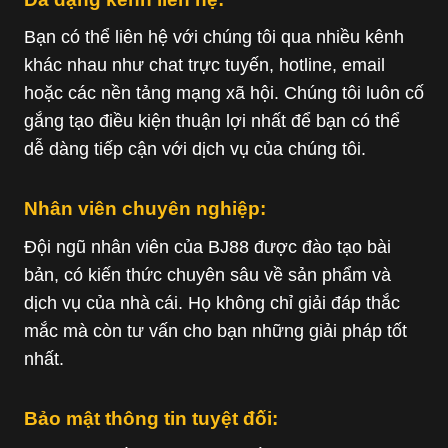
Bạn có thể liên hệ với chúng tôi qua nhiều kênh
khác nhau như chat trực tuyến, hotline, email
hoặc các nền tảng mạng xã hội. Chúng tôi luôn cố
gắng tạo điều kiện thuận lợi nhất để bạn có thể
dễ dàng tiếp cận với dịch vụ của chúng tôi.
Nhân viên chuyên nghiệp:
Đội ngũ nhân viên của BJ88 được đào tạo bài
bản, có kiến thức chuyên sâu về sản phẩm và
dịch vụ của nhà cái. Họ không chỉ giải đáp thắc
mắc mà còn tư vấn cho bạn những giải pháp tốt
nhất.
Bảo mật thông tin tuyệt đối: