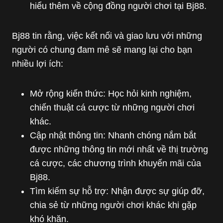
hiểu thêm về cộng đồng người chơi tại Bj88.
Bj88 tin rằng, việc kết nối và giao lưu với những
người có chung đam mê sẽ mang lại cho bạn
nhiều lợi ích:
Mở rộng kiến thức: Học hỏi kinh nghiệm,
chiến thuật cá cược từ những người chơi
khác.
Cập nhật thông tin: Nhanh chóng nắm bắt
được những thông tin mới nhất về thị trường
cá cược, các chương trình khuyến mãi của
Bj88.
Tìm kiếm sự hỗ trợ: Nhận được sự giúp đỡ,
chia sẻ từ những người chơi khác khi gặp
khó khăn.